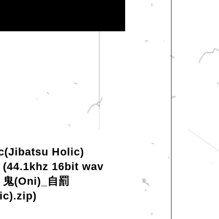
(Jibatsu Holic)
) (44.1khz 16bit wav
 - 鬼(Oni)_自罰
c).zip)