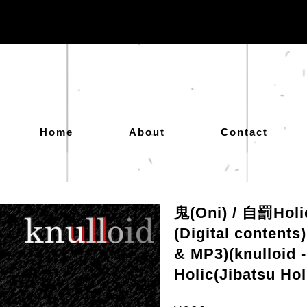
Home
About
Contact
鬼(Oni) / 自罰Holic
(Digital contents
& MP3)(knulloid
Holic(Jibatsu Holi