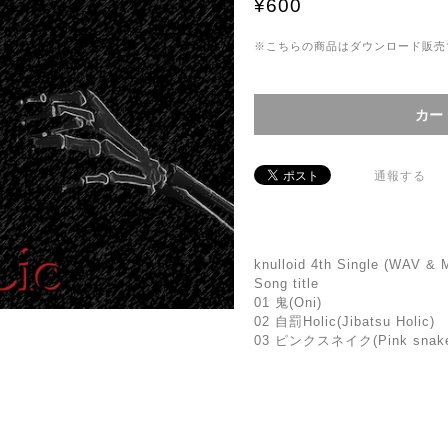
¥600
※こちらの商品はダウンロード販売です。
通報する
knulloid 4th Single (WAV & 
Song title
01 鬼(Oni)
02 自罰Holic(Jibatsu Holic)
03 ピンクスネイク(Pink snak